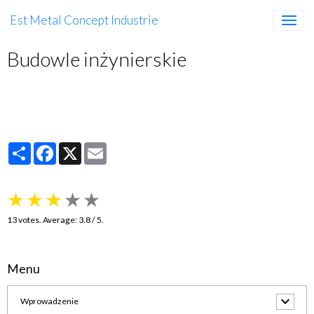
Est Metal Concept Industrie
Budowle inżynierskie
Partager
Facebook
X
Email
★
★
★
★
★
13
votes. Average:
3.8
/ 5.
Menu
Wprowadzenie